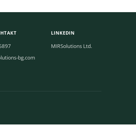
ОНТАКТ
LINKEDIN
6897
MIRSolutions Ltd.
ulosrim@eciffo