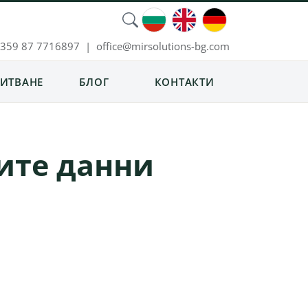
359 87 7716897
|
moc.gb-snoitulosrim@eciffo
ИТВАНЕ
БЛОГ
КОНТАКТИ
ите данни