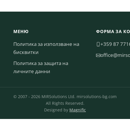
МЕНЮ
ФОРМА ЗА К
Политика за използване на
+359 87 771
бисквитки
moc.gb-snoit
Политика за защита на
личните данни
© 2007 - 2026 MIRSolutions Ltd. mirsolutions-bg.com
All Rights Reserved.
Designed by
Magnific