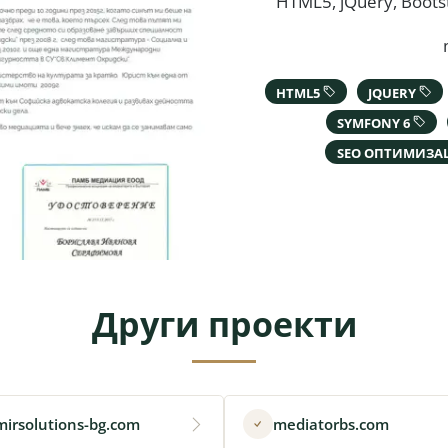
HTML5, jQuery, Boots
HTML5
JQUERY
SYMFONY 6
SEO ОПТИМИЗА
Други проекти
mirsolutions-bg.com
mediatorbs.com