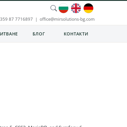
359 87 7716897
|
moc.gb-snoitulosrim@eciffo
ИТВАНЕ
БЛОГ
КОНТАКТИ